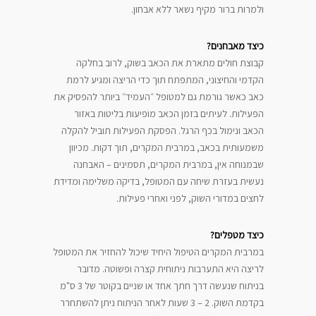
ולמרות ברור מקיף נשאר ללא אבחון.
כיצד מאבחנים?
קבוצת חולים מתארת את הכאב בשוק, לרוב בחלקה
הקדמי והחיצוני, המתפתח תוך כדי הריצה ומגיע לרמת
כאב כאשר גורמת גם למטופל ״העמיד״ ביותר להפסיק את
הפעילות. לעיתים בזמן הכאב מופיעות בליטות באזור
הכאב ונימול בכף הרגל. הפסקת הפעילות תוביל להקלה
משמעותית בכאב, במרבית המקרים, תוך דקות. מכיוון
שבמנוחה אין, במרבית המקרים, תסמינים – האבחנה
נעשית בעזרת שיחה עם המטופל, בדיקה משלימה ומדידת
לחצים במדורי השוק, לפני ואחרי פעילות.
כיצד מטפלים?
במרבית המקרים הטיפול היחיד שיכול להחזיר את המטופל
לריצה היא התערבות ניתוחית קצרה ופשוטה. מדובר
בניתוח שנעשה דרך חתך אחד או שניים בקוטר של 3 ס"מ
בקדמת השוק. 2 – 3 שעות לאחר הניתוח ניתן להשתחרר