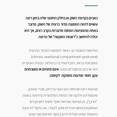
כאבים בקדמת השוק או בחלק החיצוני שלה בזמן ריצה
עשויים להיות תסמונת מדור כרונית של השוק. מדובר
באחת מהפציעות הפחות מדוברות בקרב רצים, אך היא
יכולה להיחשב כ"רוצחת השקטה" של הריצה
.
החדשות הטובות הן: כאשר תסמונת המדור הכרונית
(chronic exertional compartment syndrome)
מאובחנת כראוי, ניתן לטפל בה ביעילות. הבעיה העיקרית
היא שרבים מהסובלים ממנה
אינם מזוהים או מאובחנים
עקב חוסר מודעות מספקת לקיומה
.
פציעות ריצה שכיחות כמו כאבי ברכיים, שברי מאמץ,
שינספלינט ודלקת של הפסיה הפלנטרית (הידועה בשמה
"דורבן"), הן פציעות שכיחות שקל יחסית לאבחן ורוב
העוסקים בתחום מכירים אותן. לצערי, אני נתקל לא פעם
במטופל שאינו מצליח לרוץ במשך חודשים ואף שנים