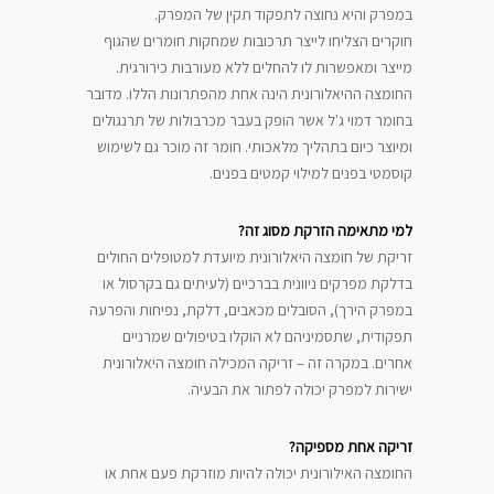
במפרק והיא נחוצה לתפקוד תקין של המפרק.
חוקרים הצליחו לייצר תרכובות שמחקות חומרים שהגוף
מייצר ומאפשרות לו להחלים ללא מעורבות כירורגית.
החומצה ההיאלורונית הינה אחת מהפתרונות הללו. מדובר
בחומר דמוי ג'ל אשר הופק בעבר מכרבולות של תרנגולים
ומיוצר כיום בתהליך מלאכותי. חומר זה מוכר גם לשימוש
קוסמטי בפנים למילוי קמטים בפנים.
למי מתאימה הזרקת מסוג זה?
זריקת של חומצה היאלורונית מיועדת למטופלים החולים
בדלקת מפרקים ניוונית בברכיים (לעיתים גם בקרסול או
במפרק הירך), הסובלים מכאבים, דלקת, נפיחות והפרעה
תפקודית, שתסמיניהם לא הוקלו בטיפולים שמרניים
אחרים. במקרה זה – זריקה המכילה חומצה היאלורונית
ישירות למפרק יכולה לפתור את הבעיה.
זריקה אחת מספיקה?
החומצה האילורונית יכולה להיות מוזרקת פעם אחת או